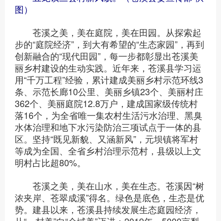
图）
苍溪之美，美在庭院，美在田园。从探索起
步的“庭院经济”，到大有希望的“生态家园”，再到
创新融合的“现代田园”，每一步都彰显出苍溪美
丽乡村建设的生动实践。近年来，苍溪县学习运
用“千万工程”经验，累计建成美丽乡村示范环线3
条、示范长廊10公里、美丽乡镇23个、美丽村庄
362个、美丽庭院12.8万户，建成国家级传统村
落16个，为全省唯一集农村生活污水治理、黑臭
水体治理和地下水污染防治三项试点于一体的县
区。坚持“既见新貌、又涵新风”，元坝镇将军村
等成为全国、全省乡村治理示范村，县级以上文
明村占比超80%。
苍溪之美，美在山水，美在生态。苍溪因“树
浓夹岸、苍翠成溪”得名。绿色是底色，生态是优
势。建县以来，苍溪县持续发展生态庭园经济，
从“一村美”向“全域美”迈进；2019年，5000亩梨