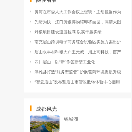
黄河在市委人大工作会议上强调：主动担当作为 依法履职尽责 奋力谱写新时代眉山人大工作新篇章
先睹为快！江口沉银博物馆即将面世，高清大图来了
丹棱项目建设速度拉满 以实干赢实绩
南充眉山跨境电子商务综合试验区实施方案出炉
眉山永丰村种粮大户王元威：用上高科技，亩产创下个人种植新纪录
四川眉山：以“新”作答新型工业化
洪雅县打造“服务型监管” 护航营商环境提质升级
“智云眉山”发布暨眉山市智改数转体验中心启用
成都风光
锦城湖