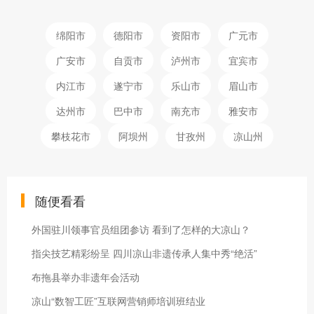
绵阳市
德阳市
资阳市
广元市
广安市
自贡市
泸州市
宜宾市
内江市
遂宁市
乐山市
眉山市
达州市
巴中市
南充市
雅安市
攀枝花市
阿坝州
甘孜州
凉山州
随便看看
外国驻川领事官员组团参访 看到了怎样的大凉山？
指尖技艺精彩纷呈 四川凉山非遗传承人集中秀“绝活”
布拖县举办非遗年会活动
凉山“数智工匠”互联网营销师培训班结业