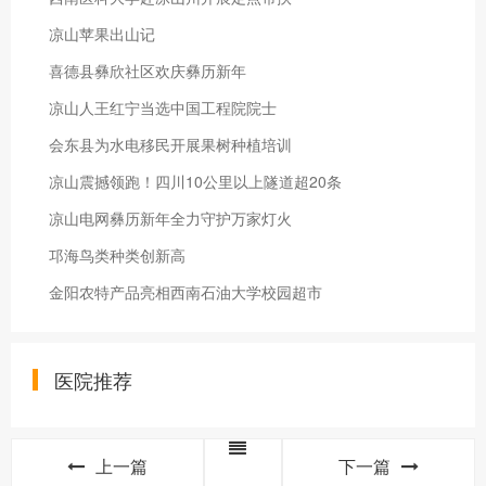
凉山苹果出山记
喜德县彝欣社区欢庆彝历新年
凉山人王红宁当选中国工程院院士
会东县为水电移民开展果树种植培训
凉山震撼领跑！四川10公里以上隧道超20条
凉山电网彝历新年全力守护万家灯火‌
邛海鸟类种类创新高
金阳农特产品亮相西南石油大学校园超市
医院推荐
上一篇
下一篇