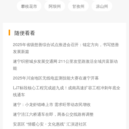
攀枝花市
阿坝州
甘孜州
凉山州
随便看看
2025年省级慈善综合试点推进会召开：锚定方向，书写慈善
发展新篇
遂宁织密城乡发展交通网 211公里攻坚路激活全域共富新动
能
2025年川渝地区无线电监测技能大赛在遂宁开幕
LJ7标段核心工程完成超九成！成南高速扩容工程冲刺年底全
线通车
遂宁：小龙虾错峰上市 需求旺带动农民增收
遂宁涪江六桥通车在即，两条公交线路将调整
安居区 “情暖心安・文化惠残” 汇演进社区