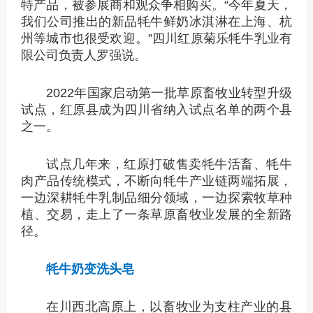
特产品，被参展商和观众争相购买。“今年夏天，
我们公司推出的新品牦牛鲜奶冰淇淋在上海、杭
州等城市也很受欢迎。”四川红原菊乐牦牛乳业有
限公司负责人罗强说。
2022年国家启动第一批草原畜牧业转型升级
试点，红原县成为四川省纳入试点名单的两个县
之一。
试点几年来，红原打破售卖牦牛活畜、牦牛
肉产品传统模式，不断向牦牛产业链两端拓展，
一边深耕牦牛乳制品细分领域，一边探索牧草种
植、交易，走上了一条草原畜牧业发展的全新路
径。
牦牛奶变洗头皂
在川西北高原上，以畜牧业为支柱产业的县