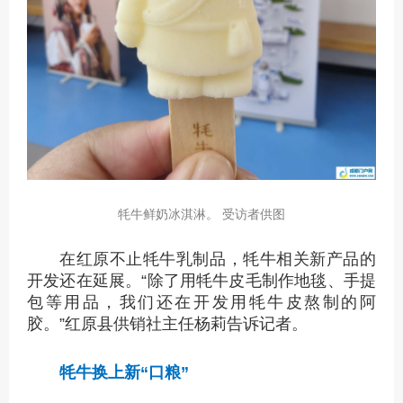
牦牛鲜奶冰淇淋。 受访者供图
在红原不止牦牛乳制品，牦牛相关新产品的
开发还在延展。“除了用牦牛皮毛制作地毯、手提
包等用品，我们还在开发用牦牛皮熬制的阿
胶。”红原县供销社主任杨莉告诉记者。
牦牛换上新“口粮”