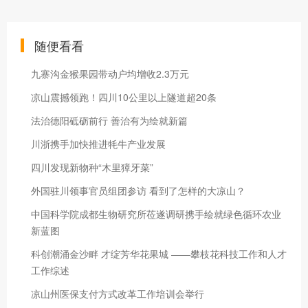
随便看看
九寨沟金猴果园带动户均增收2.3万元
凉山震撼领跑！四川10公里以上隧道超20条
法治德阳砥砺前行 善治有为绘就新篇
川浙携手加快推进牦牛产业发展
四川发现新物种“木里獐牙菜”
外国驻川领事官员组团参访 看到了怎样的大凉山？
中国科学院成都生物研究所莅遂调研携手绘就绿色循环农业
新蓝图
科创潮涌金沙畔 才绽芳华花果城 ——攀枝花科技工作和人才
工作综述
凉山州医保支付方式改革工作培训会举行