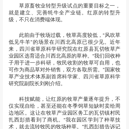
草原畜牧业转型升级试点的重要目标之一，
就是建立、完善牦牛全产业链。红原的转型升
级，不只在消费端体现。
此前由于牧场过载，牧草高度较低，“风吹草
低见牛羊”的场景在川西北高原已很少见。近年
来，四川省草原科学研究院在红原县瓦切牧草产
业园区选育适合川西北高原的草种。“我们回收种
子用于进一步科研，牧民收割的牧草可自用，也
可作为商品草对外销售，双方各取所需。”国家牧
草产业技术体系副首席科学家、四川省草原科学
研究院副院长刘刚介绍。
科技赋能，让红原的牧草产量逐年提升，不
仅实现自给，甚至还能在冬季饲草短缺时卖给周
边地区。这让在牧草产业园区务工的瓦切镇村民
扎西彭措看到了商机。“我在园区学到了种草技
术，就去流转牧民的牧场种草。”扎西彭措告诉记